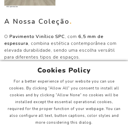
A Nossa Coleção
O
Pavimento Vinílico SPC
, com
6,5 mm de
espessura
, combina estética contemporânea com
elevada durabilidade, sendo uma escolha versátil
para diferentes tipos de espaços.
Com um
acabamento que recria fielmente o
Cookies Policy
aspeto e a textura da madeira
, este pavimento
distingue-se pela sua
elevada resistência à
For a better experience of your website you can use
humidade
, o que o torna adequado para áreas como
cookies. By clicking “Allow All” you consent to install all
cozinhas, casas de banho
e também para
cookies and by clicking “Allow None” no cookies will be
ambientes comerciais
com maior exigência de
installed except the essential operational cookies,
utilização.
required for the proper function of your webpage. You can
also configure all text, button captions, color styles and
O
veio sincronizado
reforça o realismo do material,
more considering this dialog.
conferindo profundidade e naturalidade ao desenho,